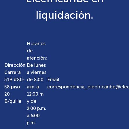
liquidación.
Horarios
de
atención:
Dirección:
De lunes
Carrera
a viernes
51B #80-
de 8:00
Email
58 piso
a.m. a
correspondencia_electricaribe@elect
20
12:00 m
B/quilla
y de
2:00 p.m.
a 6:00
p.m.