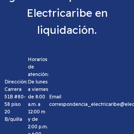
Electricaribe en
liquidación.
Horarios
de
atención:
Dirección:
De lunes
Carrera
a viernes
51B #80-
de 8:00
Email
58 piso
a.m. a
correspondencia_electricaribe@elect
20
12:00 m
B/quilla
y de
2:00 p.m.